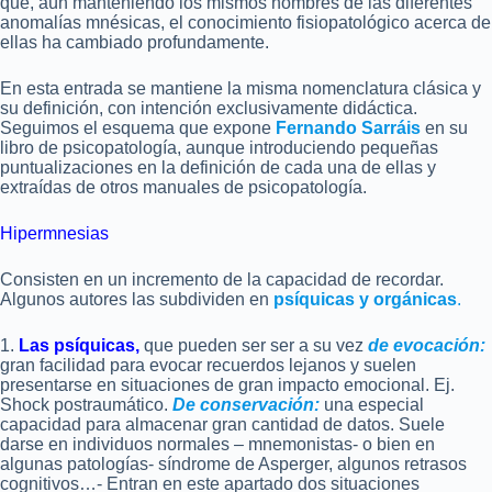
que, aún manteniendo los mismos nombres de las diferentes
anomalías mnésicas, el conocimiento fisiopatológico acerca de
ellas ha cambiado profundamente.
En esta entrada se mantiene la misma nomenclatura clásica y
su definición, con intención exclusivamente didáctica.
Seguimos el esquema que expone
Fernando Sarráis
en su
libro de psicopatología, aunque introduciendo pequeñas
puntualizaciones en la definición de cada una de ellas y
extraídas de otros manuales de psicopatología.
Hipermnesias
Consisten en un incremento de la capacidad de recordar.
Algunos autores las subdividen en
psíquicas y orgánicas
.
1.
Las psíquicas,
que pueden ser ser a su vez
de evocación:
gran facilidad para evocar recuerdos lejanos y suelen
presentarse en situaciones de gran impacto emocional. Ej.
Shock postraumático.
De conservación:
una especial
capacidad para almacenar gran cantidad de datos. Suele
darse en individuos normales – mnemonistas- o bien en
algunas patologías- síndrome de Asperger, algunos retrasos
cognitivos…- Entran en este apartado dos situaciones