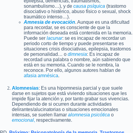
epilepsia, demencias, traumatismos,
sonambulismo…), y de
causa psíquica
(trastorno
disociativo o histérico, abuso físico o sexual, shock
traumático intenso…).
Amnesia de evocación
. Aunque es una dificultad
para recordar, se es consciente de que la
información deseada está contenida en la memoria.
Puede ser
lacunar
: se es incapaz de recordar un
periodo corto de tiempo y puede presentarse es
situaciones crisis disociativas, epilepsia, trastornos
de personalidad… o
dimnesia
: Es incapaz de
recordad una palabra o nombre, aún sabiendo que
está en su memoria. Cuando se le nombra, la
reconoce. Por ello, algunos autores hablan de
afasia amnésica
.
Alomnesias
: Es una hipomnesia parcial y que suele
darse en sujetos que está viviendo situaciones que les
impide fijar la atención y, por tanto grabar sus vivencias.
Dependiendo de si ocurren durante actividades
delirantes/alucinatorias o situaciones emocionales
intensas, se suelen llamar
alomnesia psicótica
o
emocional
,
respectivamente.
PD.
Próximo: Psicopatología de la memoria. Trastornos