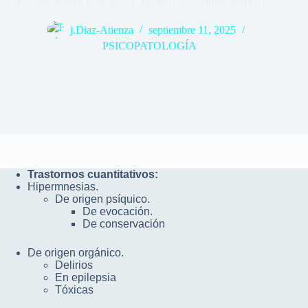
Psicopatología de la memoria. Trastornos cuantitativos.(I/II)
j.Diaz-Atienza
septiembre 11, 2025
PSICOPATOLOGÍA
Trastornos cuantitativos:
Hipermnesias.
De origen psíquico.
De evocación.
De conservación
De origen orgánico.
Delirios
En epilepsia
Tóxicas