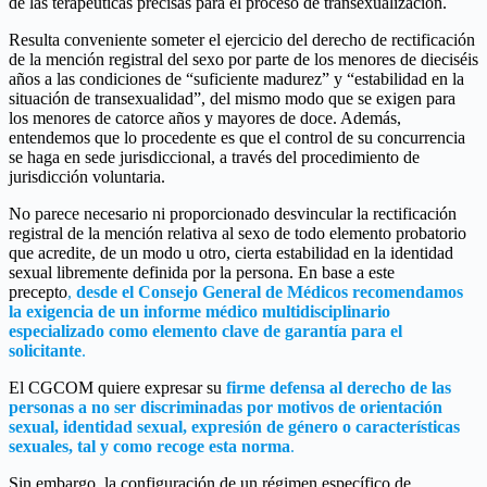
de las terapéuticas precisas para el proceso de transexualización.
Resulta conveniente someter el ejercicio del derecho de rectificación
de la mención registral del sexo por parte de los menores de dieciséis
años a las condiciones de “suficiente madurez” y “estabilidad en la
situación de transexualidad”, del mismo modo que se exigen para
los menores de catorce años y mayores de doce. Además,
entendemos que lo procedente es que el control de su concurrencia
se haga en sede jurisdiccional, a través del procedimiento de
jurisdicción voluntaria.
No parece necesario ni proporcionado desvincular la rectificación
registral de la mención relativa al sexo de todo elemento probatorio
que acredite, de un modo u otro, cierta estabilidad en la identidad
sexual libremente definida por la persona. En base a este
precepto
,
desde el Consejo General de Médicos recomendamos
la exigencia de un informe médico multidisciplinario
especializado como elemento clave de garantía para el
solicitante
.
El CGCOM quiere expresar su
firme defensa al derecho de las
personas a no ser discriminadas por motivos de orientación
sexual, identidad sexual, expresión de género o características
sexuales, tal y como recoge esta norma
.
Sin embargo, la configuración de un régimen específico de