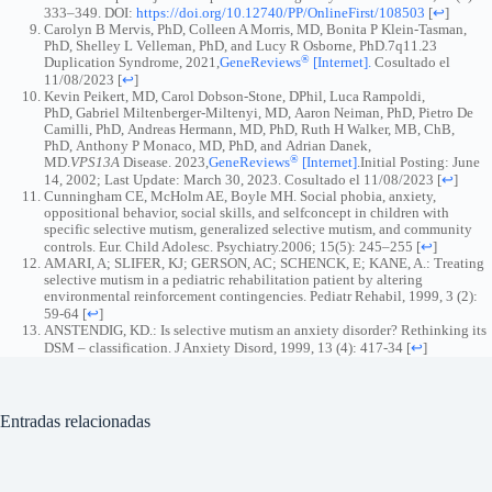
333–349. DOI:
https://doi.org/10.12740/PP/OnlineFirst/108503
[
↩
]
Carolyn B Mervis, PhD, Colleen A Morris, MD, Bonita P Klein-Tasman,
PhD, Shelley L Velleman, PhD, and Lucy R Osborne, PhD.7q11.23
®
Duplication Syndrome, 2021,
GeneReviews
[Internet].
Cosultado el
11/08/2023
[
↩
]
Kevin Peikert, MD, Carol Dobson-Stone, DPhil, Luca Rampoldi,
PhD, Gabriel Miltenberger-Miltenyi, MD, Aaron Neiman, PhD, Pietro De
Camilli, PhD, Andreas Hermann, MD, PhD, Ruth H Walker, MB, ChB,
PhD, Anthony P Monaco, MD, PhD, and Adrian Danek,
®
MD.
VPS13A
Disease. 2023,
GeneReviews
[Internet]
.Initial Posting: June
14, 2002; Last Update: March 30, 2023. Cosultado el 11/08/2023
[
↩
]
Cunningham CE, McHolm AE, Boyle MH. Social phobia, anxiety,
oppositional behavior, social skills, and selfconcept in children with
specific selective mutism, generalized selective mutism, and community
controls. Eur. Child Adolesc. Psychiatry.2006; 15(5): 245–255
[
↩
]
AMARI, A; SLIFER, KJ; GERSON, AC; SCHENCK, E; KANE, A.: Treating
selective mutism in a pediatric rehabilitation patient by altering
environmental reinforcement contingencies. Pediatr Rehabil, 1999, 3 (2):
59-64
[
↩
]
ANSTENDIG, KD.: Is selective mutism an anxiety disorder? Rethinking its
DSM – classification. J Anxiety Disord, 1999, 13 (4): 417-34
[
↩
]
Entradas relacionadas