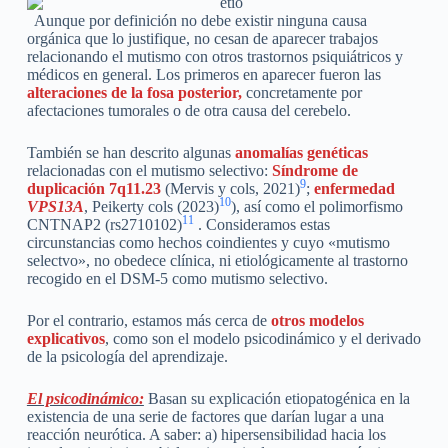
Aunque por definición no debe existir ninguna causa
orgánica que lo justifique, no cesan de aparecer trabajos
relacionando el mutismo con otros trastornos psiquiátricos y
médicos en general. Los primeros en aparecer fueron las
alteraciones de la fosa posterior,
concretamente por
afectaciones tumorales o de otra causa del cerebelo.
También se han descrito algunas
anomalías genéticas
relacionadas con el mutismo selectivo:
Síndrome de
9
duplicación 7q11.23
(Mervis y cols, 2021)
;
enfermedad
10
VPS13A
, Peikerty cols (2023)
), así como el polimorfismo
11
CNTNAP2 (rs2710102)
. Consideramos estas
circunstancias como hechos coindientes y cuyo «mutismo
selectvo», no obedece clínica, ni etiológicamente al trastorno
recogido en el DSM-5 como mutismo selectivo.
Por el contrario, estamos más cerca de
otros modelos
explicativos
, como son el modelo psicodinámico y el derivado
de la psicología del aprendizaje.
El psicodinámico:
Basan su explicación etiopatogénica en la
existencia de una serie de factores que darían lugar a una
reacción neurótica. A saber: a) hipersensibilidad hacia los