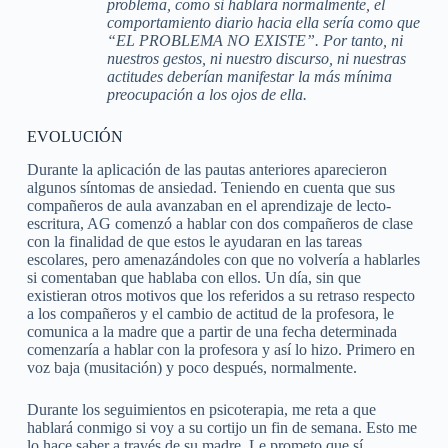
problema, como si hablara normalmente, el
comportamiento diario hacia ella sería como que
“EL PROBLEMA NO EXISTE”. Por tanto, ni
nuestros gestos, ni nuestro discurso, ni nuestras
actitudes deberían manifestar la más mínima
preocupación a los ojos de ella.
EVOLUCIÓN
Durante la aplicación de las pautas anteriores aparecieron
algunos síntomas de ansiedad. Teniendo en cuenta que sus
compañeros de aula avanzaban en el aprendizaje de lecto-
escritura, AG comenzó a hablar con dos compañeros de clase
con la finalidad de que estos le ayudaran en las tareas
escolares, pero amenazándoles con que no volvería a hablarles
si comentaban que hablaba con ellos. Un día, sin que
existieran otros motivos que los referidos a su retraso respecto
a los compañeros y el cambio de actitud de la profesora, le
comunica a la madre que a partir de una fecha determinada
comenzaría a hablar con la profesora y así lo hizo. Primero en
voz baja (musitación) y poco después, normalmente.
Durante los seguimientos en psicoterapia, me reta a que
hablará conmigo si voy a su cortijo un fin de semana. Esto me
lo hace saber a través de su madre. Le prometo que sí.