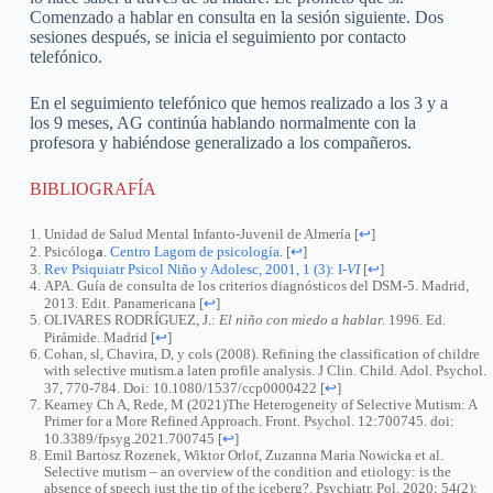
Comenzado a hablar en consulta en la sesión siguiente. Dos
sesiones después, se inicia el seguimiento por contacto
telefónico.
En el seguimiento telefónico que hemos realizado a los 3 y a
los 9 meses, AG continúa hablando normalmente con la
profesora y habiéndose generalizado a los compañeros.
BIBLIOGRAFÍA
Unidad de Salud Mental Infanto-Juvenil de Almería
[
↩
]
Psicólog
a
.
Centro Lagom de psicología
.
[
↩
]
Rev Psiquiatr Psicol Niño y Adolesc, 2001, 1 (3): I
-VI
[
↩
]
APA. Guía de consulta de los criterios diagnósticos del DSM-5. Madrid,
2013. Edit. Panamericana
[
↩
]
OLIVARES RODRÍGUEZ, J.:
El niño con miedo a hablar.
1996. Ed.
Pirámide. Madrid
[
↩
]
Cohan, sl, Chavira, D, y cols (2008). Refining the classification of childre
with selective mutism.a laten profile analysis. J Clin. Child. Adol. Psychol.
37, 770-784. Doi: 10.1080/1537/ccp0000422
[
↩
]
Kearney Ch A, Rede, M (2021)The Heterogeneity of Selective Mutism: A
Primer for a More Refined Approach. Front. Psychol. 12:700745. doi:
10.3389/fpsyg.2021.700745
[
↩
]
Emil Bartosz Rozenek, Wiktor Orlof, Zuzanna Maria Nowicka et al.
Selective mutism – an overview of the condition and etiology: is the
absence of speech just the tip of the iceberg?. Psychiatr. Pol. 2020; 54(2):