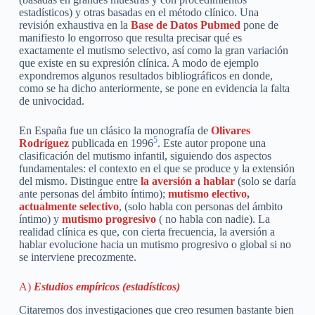
estadísticos) y otras basadas en el método clínico. Una
revisión exhaustiva en la
Base de Datos Pubmed
pone de
manifiesto lo engorroso que resulta precisar qué es
exactamente el mutismo selectivo, así como la gran variación
que existe en su expresión clínica. A modo de ejemplo
expondremos algunos resultados bibliográficos en donde,
como se ha dicho anteriormente, se pone en evidencia la falta
de univocidad.
En España fue un clásico la monografía de
Olivares
5
Rodríguez
publicada en 1996
. Este autor propone una
clasificación del mutismo infantil, siguiendo dos aspectos
fundamentales: el contexto en el que se produce y la extensión
del mismo. Distingue entre
la aversión a hablar
(solo se daría
ante personas del ámbito íntimo);
mutismo electivo,
actualmente selectivo
, (solo habla con personas del ámbito
íntimo) y
mutismo progresivo
( no habla con nadie). La
realidad clínica es que, con cierta frecuencia, la aversión a
hablar evolucione hacia un mutismo progresivo o global si no
se interviene precozmente.
A)
Estudios empíricos (estadísticos)
Citaremos dos investigaciones que creo resumen bastante bien