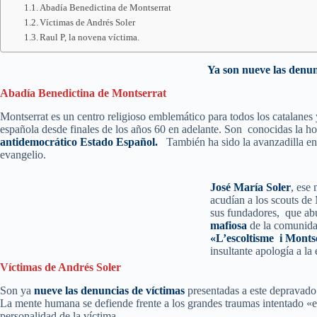
Abadía Benedictina de Montserrat
Víctimas de Andrés Soler
Raul P, la novena víctima.
Ya son nueve las denun
Abadía Benedictina de Montserrat
Montserrat es un centro religioso emblemático para todos los catalanes 
española desde finales de los años 60 en adelante. Son conocidas la h
antidemocrático Estado Español.
También ha sido la avanzadilla en l
evangelio.
José María Soler
, ese
acudían a los scouts de
sus fundadores, que abu
mafiosa
de la comunidad
«L’escoltisme i Monts
insultante apología a l
Víctimas de Andrés Soler
Son ya
nueve las denuncias de víctimas
presentadas a este depravado
La mente humana se defiende frente a los grandes traumas intentado «e
personalidad de la víctima.