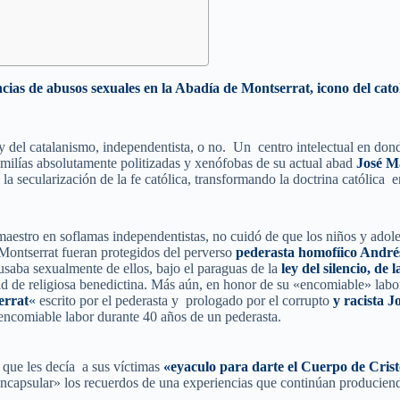
cias de abusos sexuales en la Abadía de Montserrat, icono del cato
y del catalanismo, independentista, o no. Un centro intelectual en dond
omilías absolutamente politizadas y xenófobas de su actual abad
José M
a secularización de la fe católica, transformando la doctrina católica 
 maestro en soflamas independentistas, no cuidó de que los niños y adol
 Montserrat fueran protegidos del perverso
pederasta homofíico André
saba sexualmente de ellos, bajo el paraguas de la
ley del silencio, de 
 de religiosa benedictina. Más aún, en honor de su «encomiable» labor
errat
«
escrito por el pederasta y prologado por el corrupto
y racista J
a encomiable labor durante 40 años de un pederasta.
 que les decía a sus víctimas
«eyaculo para darte el Cuerpo de Cris
ncapsular» los recuerdos de una experiencias que continúan produciend