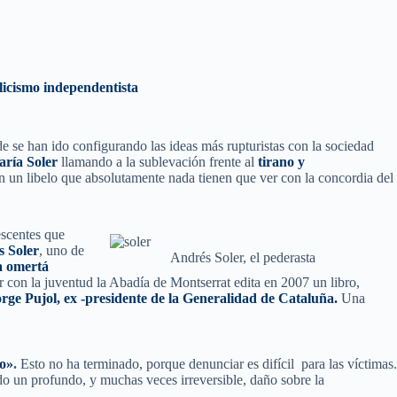
licismo independentista
e se han ido configurando las ideas más rupturistas con la sociedad
aría Soler
llamando a la sublevación frente al
tirano y
en un libelo que absolutamente nada tienen que ver con la concordia del
escentes que
s Soler
, uno de
Andrés Soler, el pederasta
la omertá
 con la juventud la Abadía de Montserrat edita en 2007 un libro,
orge Pujol, ex -presidente de la Generalidad de Cataluña.
Una
to»
.
Esto no ha terminado, porque denunciar es difícil para las víctimas.
o un profundo, y muchas veces irreversible, daño sobre la