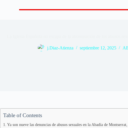
La Iglesia Española no escapa de la abominación de los abusos sexu
j.Diaz-Atienza
septiembre 12, 2025
A
Table of Contents
Ya son nueve las denuncias de abusos sexuales en la Abadía de Montserrat,