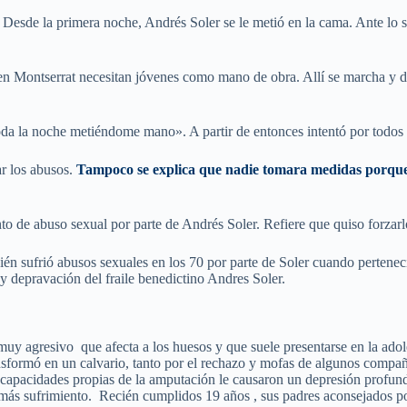
Desde la primera noche, Andrés Soler se le metió en la cama. Ante lo su
 en Montserrat necesitan jóvenes como mano de obra. Allí se marcha y d
da la noche metiéndome mano». A partir de entonces intentó por todos lo
r los abusos.
Tampoco se explica que nadie tomara medidas porque l
to de abuso sexual por parte de Andrés Soler. Refiere que quiso forzarl
én sufrió abusos sexuales en los 70 por parte de Soler cuando pertenecí
 y depravación del fraile benedictino Andres Soler.
uy agresivo que afecta a los huesos y que suele presentarse en la adol
ransformó en un calvario, tanto por el rechazo y mofas de algunos comp
 incapacidades propias de la amputación le causaron un depresión profun
 más sufrimiento. Recién cumplidos 19 años , sus padres aconsejados po