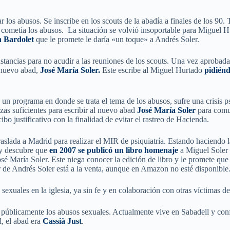
iar los abusos. Se inscribe en los scouts de la abadía a finales de los 9
 cometía los abusos. La situación se volvió insoportable para Miguel
n Bardolet
que le promete le daría «un toque» a Andrés Soler.
nstancias para no acudir a las reuniones de los scouts. Una vez aprob
 nuevo abad,
José María Soler.
Este escribe al Miguel Hurtado
pidiénd
un programa en donde se trata el tema de los abusos, sufre una crisis p
zas suficientes para escribir al nuevo abad
José María Soler
para comun
bo justificativo con la finalidad de evitar el rastreo de Hacienda.
raslada a Madrid para realizar el MIR de psiquiatría. Estando haciendo 
 y descubre que
en 2007 se publicó un libro homenaje
a Miguel Soler 
é María Soler. Este niega conocer la edición de libro y le promete que 
or de Andrés Soler está a la venta, aunque en Amazon no esté disponible
exuales en la iglesia, ya sin fe y en colaboración con otras víctimas de
públicamente los abusos sexuales. Actualmente vive en Sabadell y confi
, el abad era
Cassià Just
.