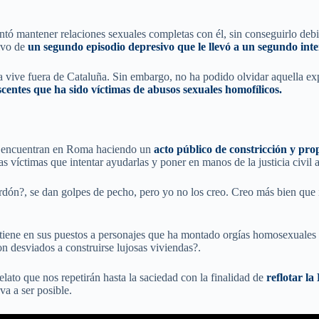
ó mantener relaciones sexuales completas con él, sin conseguirlo debido
tivo de
un segundo episodio depresivo que le llevó a un segundo inten
a vive fuera de Cataluña. Sin embargo, no ha podido olvidar aquella ex
scentes que ha sido víctimas de abusos sexuales homofílicos.
e encuentran en Roma haciendo un
acto público de constricción y pro
 víctimas que intentar ayudarlas y poner en manos de la justicia civil a
dón?, se dan golpes de pecho, pero yo no los creo. Creo más bien que in
ene en sus puestos a personajes que ha montado orgías homosexuales e
n desviados a construirse lujosas viviendas?.
elato que nos repetirán hasta la saciedad con la finalidad de
reflotar la
a a ser posible.