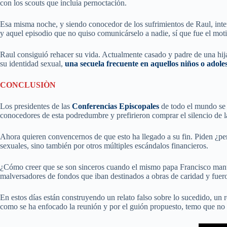
con los scouts que incluía pernoctación.
Esa misma noche, y siendo conocedor de los sufrimientos de Raul, intent
y aquel episodio que no quiso comunicárselo a nadie, sí que fue el mo
Raul consiguió rehacer su vida. Actualmente casado y padre de una hij
su identidad sexual,
una secuela frecuente en aquellos niños o adole
CONCLUSIÒN
Los presidentes de las
Conferencias Episcopales
de todo el mundo s
conocedores de esta podredumbre y prefirieron comprar el silencio de las
Ahora quieren convencernos de que esto ha llegado a su fin. Piden ¿per
sexuales, sino también por otros múltiples escándalos financieros.
¿Cómo creer que se son sinceros cuando el mismo papa Francisco manti
malversadores de fondos que iban destinados a obras de caridad y fuero
En estos días están construyendo un relato falso sobre lo sucedido, un r
como se ha enfocado la reunión y por el guión propuesto, temo que no v