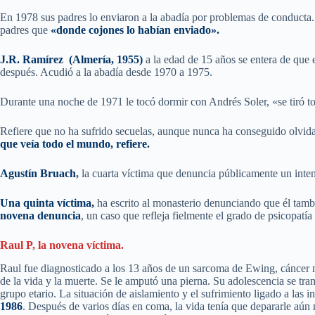
En 1978 sus padres lo enviaron a la abadía por problemas de conducta. 
padres que
«donde cojones lo habían enviado».
J.R. Ramírez (Almería, 1955)
a la edad de 15 años se entera de que
después. Acudió a la abadía desde 1970 a 1975.
Durante una noche de 1971 le tocó dormir con Andrés Soler, «se tiró to
Refiere que no ha sufrido secuelas, aunque nunca ha conseguido olvida
que veía todo el mundo, refiere.
Agustín Bruach
,
la cuarta víctima que denuncia públicamente un inten
Una quinta víctima,
ha escrito al monasterio denunciando que él tambi
novena denuncia
, un caso que refleja fielmente el grado de psicopatía
Raul P, la novena víctima.
Raul fue diagnosticado a los 13 años de un sarcoma de Ewing, cáncer m
de la vida y la muerte. Se le amputó una pierna. Su adolescencia se t
grupo etario. La situación de aislamiento y el sufrimiento ligado a las
1986
. Después de varios días en coma, la vida tenía que depararle aún