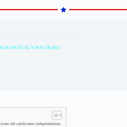
ales en la infancia. 4) Abadía de Montserrat
BUSO SEXUAL Y MALTRATO
 icono del catolicismo independentista