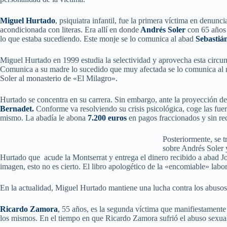
Miguel Hurtado
, psiquiatra infantil, fue la primera víctima en denunc
acondicionada con literas. Era allí en donde
Andrés Soler
con 65 años
lo que estaba sucediendo. Este monje se lo comunica al abad
Sebastiá
Miguel Hurtado en 1999 estudia la selectividad y aprovecha esta circu
Comunica a su madre lo sucedido que muy afectada se lo comunica al
Soler al monasterio de «El Milagro».
Hurtado se concentra en su carrera. Sin embargo, ante la proyección de 
Bernadet.
Conforme va resolviendo su crisis psicológica, coge las fuer
mismo. La abadía le abona
7.200 euros
en pagos fraccionados y sin reci
Posteriormente, se t
sobre Andrés Soler
Hurtado que acude la Montserrat y entrega el dinero recibido a abad Jos
imagen, esto no es cierto. El libro apologético de la «encomiable» lab
En la actualidad, Miguel Hurtado mantiene una lucha contra los abusos s
Ricardo Zamora
,
55 años, es la segunda víctima que manifiestamente 
los mismos. En el tiempo en que Ricardo Zamora sufrió el abuso sexual