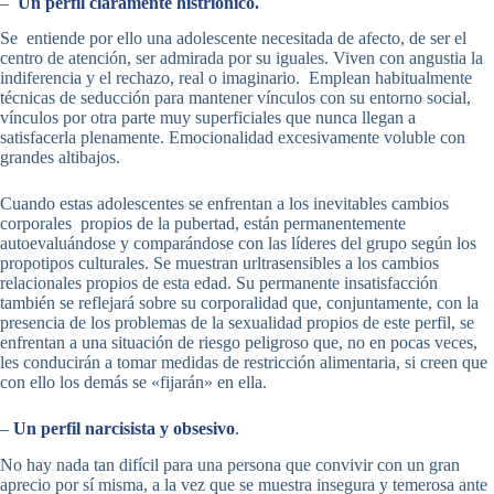
–
U
n perfil claramente histriónico.
Se entiende por ello una adolescente necesitada de afecto, de ser el
centro de atención, ser admirada por su iguales. Viven con angustia la
indiferencia y el rechazo, real o imaginario. Emplean habitualmente
técnicas de seducción para mantener vínculos con su entorno social,
vínculos por otra parte muy superficiales que nunca llegan a
satisfacerla plenamente. Emocionalidad excesivamente voluble con
grandes altibajos.
Cuando estas adolescentes se enfrentan a los inevitables cambios
corporales propios de la pubertad, están permanentemente
autoevaluándose y comparándose con las líderes del grupo según los
propotipos culturales. Se muestran urltrasensibles a los cambios
relacionales propios de esta edad. Su permanente insatisfacción
también se reflejará sobre su corporalidad que, conjuntamente, con la
presencia de los problemas de la sexualidad propios de este perfil, se
enfrentan a una situación de riesgo peligroso que, no en pocas veces,
les conducirán a tomar medidas de restricción alimentaria, si creen que
con ello los demás se «fijarán» en ella.
–
Un perfil narcisista y obsesivo
.
No hay nada tan difícil para una persona que convivir con un gran
aprecio por sí misma, a la vez que se muestra insegura y temerosa ante